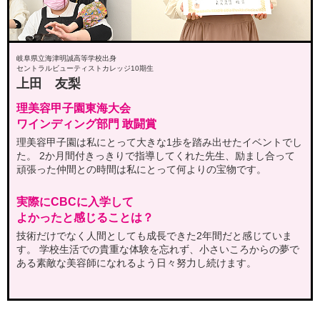
岐阜県立海津明誠高等学校出身
セントラルビューティストカレッジ10期生
上田 友梨
理美容甲子園東海大会
ワインディング部門 敢闘賞
理美容甲子園は私にとって大きな1歩を踏み出せたイベントでし
た。
2か月間付きっきりで指導してくれた先生、励まし合って
頑張った仲間との時間は私にとって何よりの宝物です。
実際にCBCに入学して
よかったと感じることは？
技術だけでなく人間としても成長できた2年間だと感じていま
す。
学校生活での貴重な体験を忘れず、小さいころからの夢で
ある素敵な美容師になれるよう日々努力し続けます。