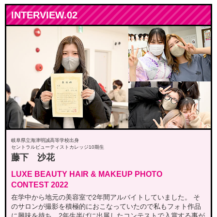
INTERVIEW.02
岐阜県立海津明誠高等学校出身
セントラルビューティストカレッジ10期生
藤下 沙花
LUXE BEAUTY HAIR & MAKEUP PHOTO
CONTEST 2022
在学中から地元の美容室で2年間アルバイトしていました。
そ
のサロンが撮影を積極的におこなっていたので私もフォト作品
に興味を持ち、
2年生半ばに出展したコンテストで入賞する事が