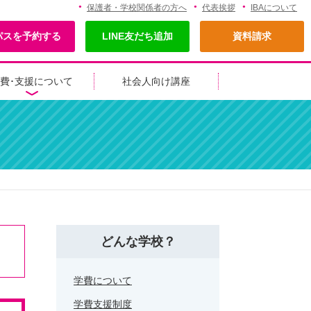
保護者・学校関係者の方へ
代表挨拶
IBAについて
パスを予約する
LINE友だち追加
資料請求
費･支援について
社会人向け講座
どんな学校？
学費について
学費支援制度