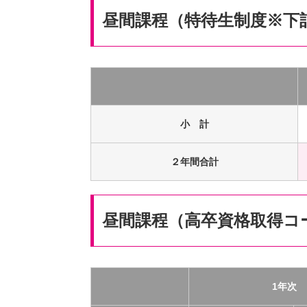
昼間課程（特待生制度※下
小 計
２年間合計
昼間課程（高卒資格取得コ
1年次