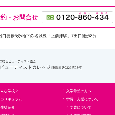
予約・お問合せ
出口徒歩5分/地下鉄名城線「上前津駅」7出口徒歩8分
国際総合ビューティスト協会
ビューティストカレッジ
[東海厚発0321第23号]
どんな学校？
入学希望の方へ
カリキュラム
学費・支援について
生徒紹介
学費について